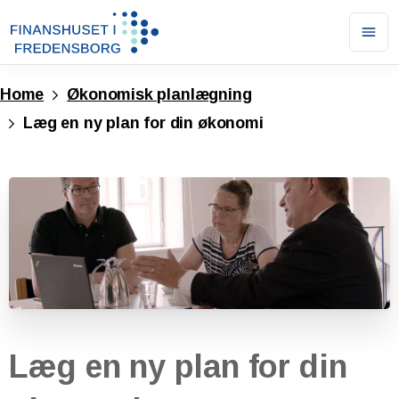
Ope
men
Home
Økonomisk planlægning
Læg en ny plan for din økonomi
Læg
en
ny
plan
for
din