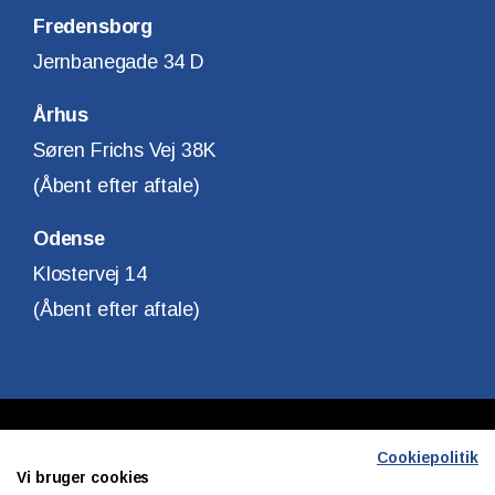
Fredensborg
Jernbanegade 34 D
Århus
Søren Frichs Vej 38K
(Åbent efter aftale)
Odense
Klostervej 14
(Åbent efter aftale)
Copyright © Finanshuset i Fredensborg A/S
Cookiepolitik
Vi bruger cookies
CVR. Nr. 10140315