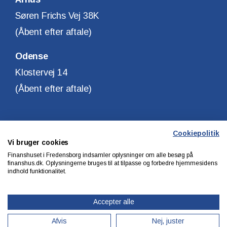
Søren Frichs Vej 38K
(Åbent efter aftale)
Odense
Klostervej 14
(Åbent efter aftale)
Cookiepolitik
Vi bruger cookies
Copyright © Finanshuset i Fredensborg A/S
Finanshuset i Fredensborg indsamler oplysninger om alle besøg på
CVR. Nr. 10140315
finanshus.dk. Oplysningerne bruges til at tilpasse og forbedre hjemmesidens
indhold funktionalitet.
Privatlivs & cookiepolitik
Accepter alle
Afvis
Nej, juster