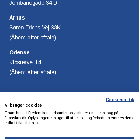
Jernbanegade 34 D
Århus
Søren Frichs Vej 38K
(Åbent efter aftale)
Odense
Klostervej 14
(Åbent efter aftale)
Cookiepolitik
Vi bruger cookies
Copyright © Finanshuset i Fredensborg A/S
Finanshuset i Fredensborg indsamler oplysninger om alle besøg på
CVR. Nr. 10140315
finanshus.dk. Oplysningerne bruges til at tilpasse og forbedre hjemmesidens
indhold funktionalitet.
Privatlivs & cookiepolitik