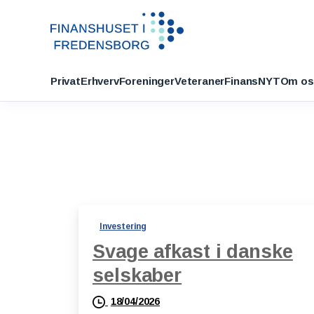
Privat
Erhverv
Foreninger
Veteraner
FinansNYT
Om os
Investering
Svage afkast i danske
selskaber
18/04/2026