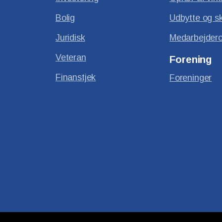
Bolig
Udbytte og s
Juridisk
Medarbejdero
Veteran
Forening
Finanstjek
Foreninger