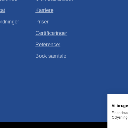
kat
Karriere
rdninger
Priser
Certificeringer
Referencer
Book samtale
Vi bruge
Finanshuse
Oplysninge