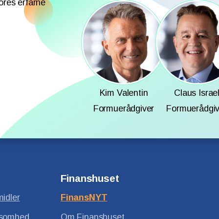
ores erfarne
Kim Valentin
Claus Israe
Formuerådgiver
Formuerådgiv
Finanshuset
midler
FinansNYT
ksomhed
Om Finanshuset