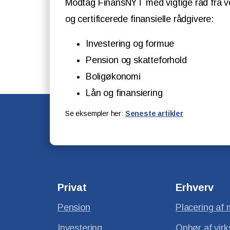
Modtag FinansNYT med vigtige råd fra v
og certificerede finansielle rådgivere:
Investering og formue
Pension og skatteforhold
Boligøkonomi
Lån og finansiering
Se eksempler her:
Seneste artikler
Privat
Erhverv
Pension
Placering af 
Investering
Ophør af vir