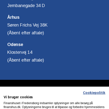
Jernbanegade 34 D
Århus
Søren Frichs Vej 38K
(Åbent efter aftale)
Odense
Klostervej 14
(Åbent efter aftale)
Copyright © Finanshuset i Fredensborg A/S
Cookiepolitik
Vi bruger cookies
CVR. Nr. 10140315
Finanshuset i Fredensborg indsamler oplysninger om alle besøg på
finanshus.dk. Oplysningerne bruges til at tilpasse og forbedre hjemmesidens