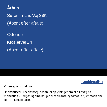
Århus
Søren Frichs Vej 38K
(Åbent efter aftale)
Odense
Klostervej 14
(Åbent efter aftale)
Copyright © Finanshuset i Fredensborg A/S
Cookiepolitik
Vi bruger cookies
CVR. Nr. 10140315
Finanshuset i Fredensborg indsamler oplysninger om alle besøg på
finanshus.dk. Oplysningerne bruges til at tilpasse og forbedre hjemmesidens
indhold funktionalitet.
Privatlivs & cookiepolitik