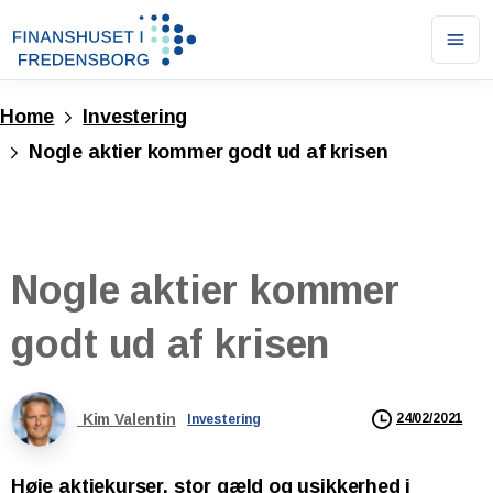
Ope
men
Home
Investering
Nogle aktier kommer godt ud af krisen
Nogle
aktier
kommer
godt
ud
af
krisen
Kim Valentin
24/02/2021
Investering
Høje aktiekurser, stor gæld og usikkerhed i