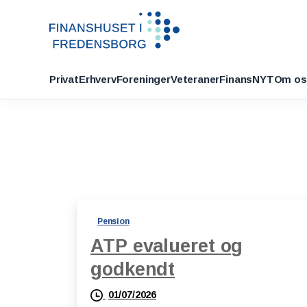
Privat
Erhverv
Foreninger
Veteraner
FinansNYT
Om os
Pension
ATP evalueret og
godkendt
01/07/2026