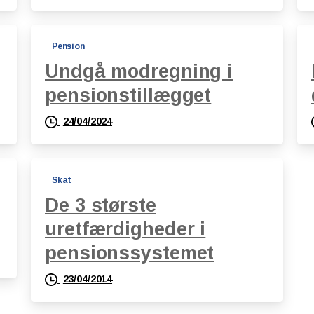
Pension
Undgå modregning i
pensionstillægget
24/04/2024
Skat
De 3 største
uretfærdigheder i
pensionssystemet
23/04/2014