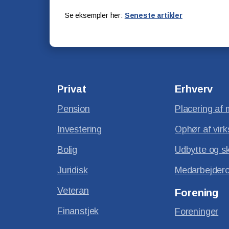
Se eksempler her:
Seneste artikler
Privat
Erhverv
Pension
Placering af 
Investering
Ophør af vir
Bolig
Udbytte og s
Juridisk
Medarbejdero
Veteran
Forening
Finanstjek
Foreninger