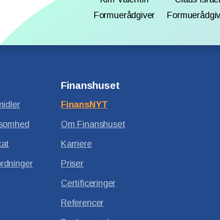
Formuerådgiver
Formuerådgiv
Finanshuset
midler
FinansNYT
ksomhed
Om Finanshuset
kat
Karriere
rdninger
Priser
Certificeringer
Referencer