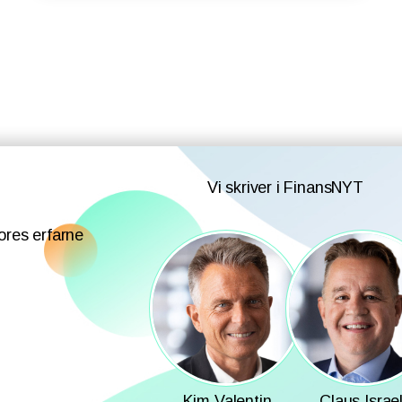
Vi skriver i FinansNYT
ores erfarne
Kim Valentin
Claus Israe