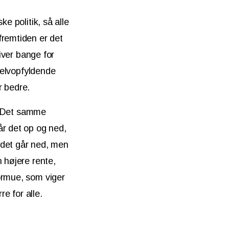
e politik, så alle
fremtiden er det
liver bange for
 selvopfyldende
r bedre.
e. Det samme
år det op og ned,
 det går ned, men
 højere rente,
ormue, som viger
re for alle.