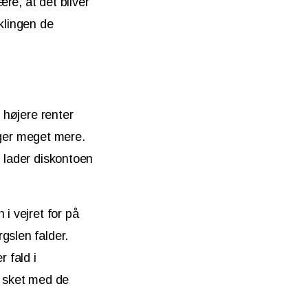
ære, at det bliver
klingen de
 højere renter
tiger meget mere.
n lader diskontoen
i vejret for på
gslen falder.
 fald i
r sket med de