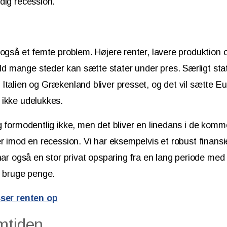
dig recession.
 også et femte problem. Højere renter, lavere produktion 
 mange steder kan sætte stater under pres. Særligt st
Italien og Grækenland bliver presset, og det vil sætte E
 ikke udelukkes.
g formodentlig ikke, men det bliver en linedans i de ko
er imod en recession. Vi har eksempelvis et robust finans
 har også en stor privat opsparing fra en lang periode m
e bruge penge.
sser renten op
mtiden