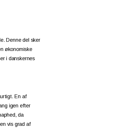
de. Denne del sker
den økonomiske
ser i danskernes
rtigt. En af
gang igen efter
knaphed, da
en vis grad af