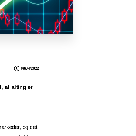
08/04/2022
, at alting er
markeder, og det