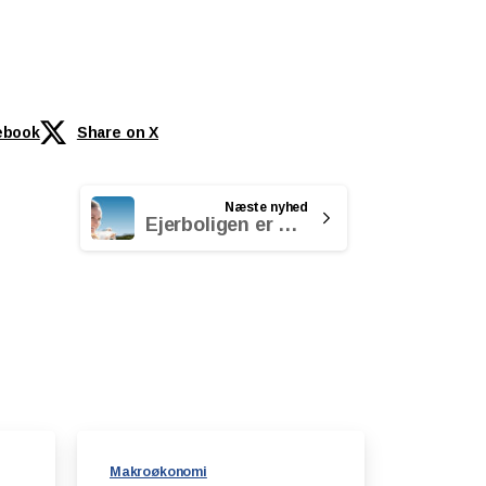
ebook
Share on X
Næste nyhed
Ejerboligen er din bedste investering
Makroøkonomi