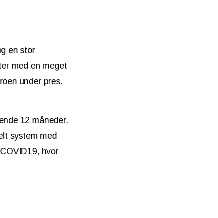
og en stor
ater med en meget
uroen under pres.
mmende 12 måneder.
ielt system med
ed COVID19, hvor