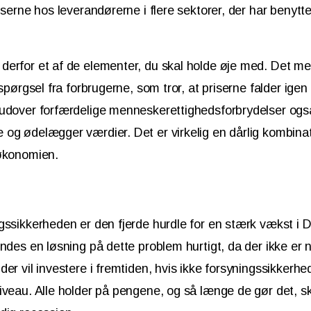
iserne hos leverandørerne i flere sektorer, der har benyttet
erfor et af de elementer, du skal holde øje med. Det me
rspørgsel fra forbrugerne, som tror, at priserne falder ige
udover forfærdelige menneskerettighedsforbrydelser også
og ødelægger værdier. Det er virkelig en dårlig kombinat
søkonomien.
gssikkerheden er den fjerde hurdle for en stærk vækst i
indes en løsning på dette problem hurtigt, da der ikke er 
er vil investere i fremtiden, hvis ikke forsyningssikkerhe
iveau. Alle holder på pengene, og så længe de gør det, sk