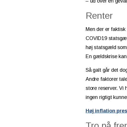
– ud over en geval
Renter
Men der er faktisk
COVID19 statsgæld
høj statsgæld som 
En gældskrise kan
Så galt går det do
Andre faktorer tal
store reserver. Vi
ingen rigtigt kunn
Høj inflation pre
Tro på fre