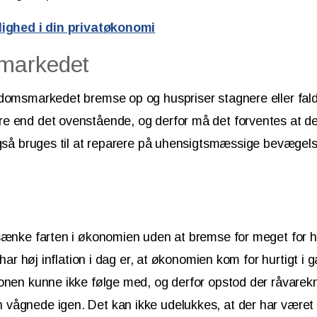
lighed i din privatøkonomi
markedet
ndomsmarkedet bremse op og huspriser stagnere eller fal
e end det ovenstående, og derfor må det forventes at 
også bruges til at reparere på uhensigtsmæssige bevægel
sænke farten i økonomien uden at bremse for meget for hu
i har høj inflation i dag er, at økonomien kom for hurtigt i 
ionen kunne ikke følge med, og derfor opstod der råvare
vågnede igen. Det kan ikke udelukkes, at der har været 