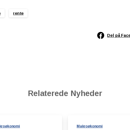
e
rente
Del på Fac
Relaterede Nyheder
kroøkonomi
Makroøkonomi