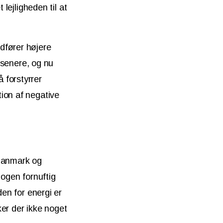
 lejligheden til at
dfører højere
n senere, og nu
 forstyrrer
ion af negative
 Danmark og
nogen fornuftig
den for energi er
er der ikke noget