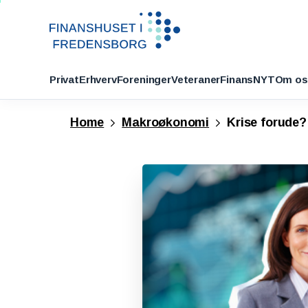
Privat
Erhverv
Foreninger
Veteraner
FinansNYT
Om os
Home
Makroøkonomi
Krise forude?