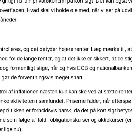
e giftigt for din privatøkonomi på kort sigt. Det kan også v
overfladen. Hvad skal vi holde øje med, når vi ser på udvi
åneder.
ntrolleres, og det betyder højere renter. Læg mærke til, at
ghed for de lange renter, og at det ikke er sikkert, at de s
l dog formentligt stige, når og hvis ECB og nationalbanke
t gør de forventningsvis meget snart.
trol af inflationen næsten kun kan ske ved at sætte renten 
e aktiviteten i samfundet. Priserne falder, når efterspør
olitikken er forholdsvis barsk, da det på kort sigt betyder
e som følge af fald i obligationskurser og aktiekurser (e
r lige nu).