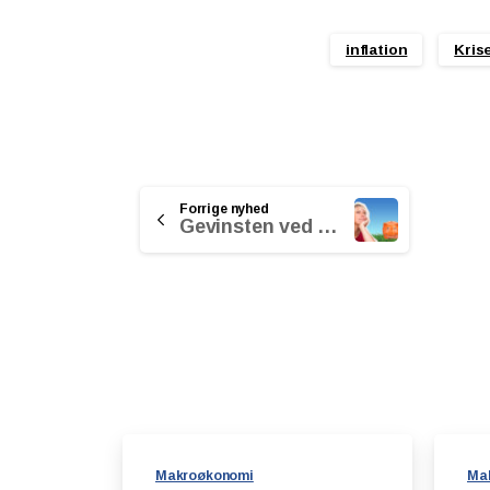
inflation
Kris
Continue
Forrige nyhed
Gevinsten ved lodret konvertering
Reading
Makroøkonomi
Ma