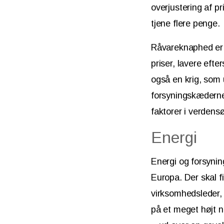
overjustering af pr
tjene flere penge.
Råvareknaphed er d
priser, lavere efte
også en krig, som 
forsyningskæderne 
faktorer i verden
Energi
Energi og forsynin
Europa. Der skal f
virksomhedsleder, d
på et meget højt n