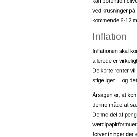
kan potentielt bliv
ved krusninger på 
kommende 6-12 m
Inflation
Inflationen skal ko
allerede er virkeli
De korte renter vi
stige igen – og de
Årsagen er, at kon
denne måde at sænk
Denne del af pengep
værdipapirformuern
forventninger der e