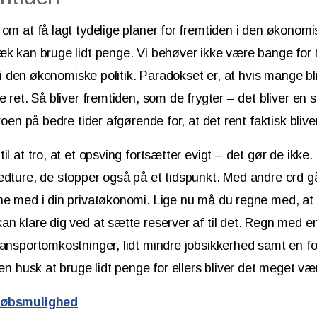
om at få lagt tydelige planer for fremtiden i den økonomisk
æk kan bruge lidt penge. Vi behøver ikke være bange for 
l, i den økonomiske politik. Paradokset er, at hvis mange b
e ret. Så bliver fremtiden, som de frygter – det bliver en
troen på bedre tider afgørende for, at det rent faktisk blive
til at tro, at et opsving fortsætter evigt – det gør de ikk
edture, de stopper også på et tidspunkt. Med andre ord g
ne med i din privatøkonomi. Lige nu må du regne med, at
an klare dig ved at sætte reserver af til det. Regn med en
ransportomkostninger, lidt mindre jobsikkerhed samt en f
Men husk at bruge lidt penge for ellers bliver det meget vær
 købsmulighed